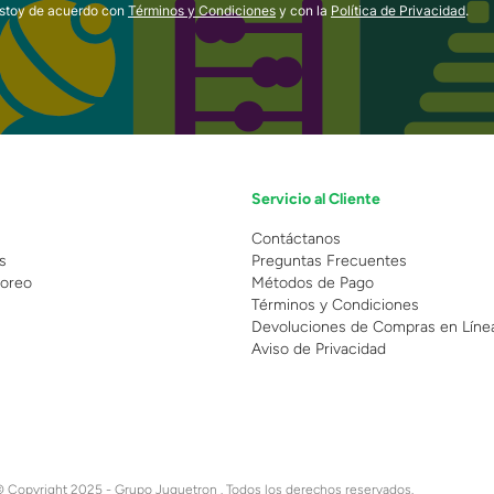
estoy de acuerdo con
Términos y Condiciones
y con la
Política de Privacidad
.
Servicio al Cliente
n
Contáctanos
s
Preguntas Frecuentes
oreo
Métodos de Pago
Términos y Condiciones
Devoluciones de Compras en Líne
Aviso de Privacidad
 Copyright 2025 - Grupo Juguetron . Todos los derechos reservados.