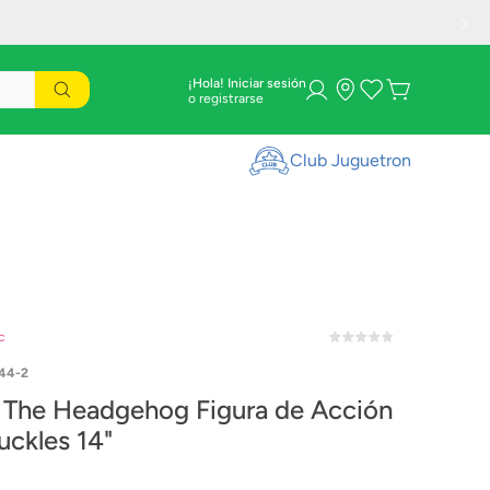
¡Hola! Iniciar sesión
Club Juguetron
c
44-2
 The Headgehog Figura de Acción
uckles 14"