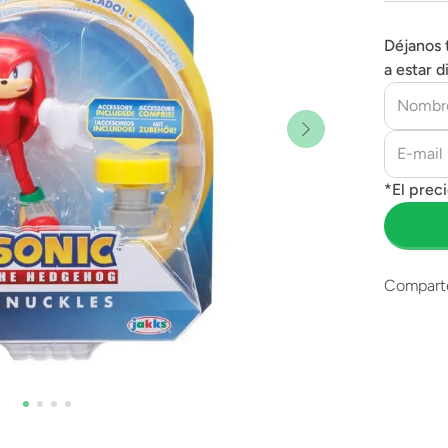
Déjanos 
a estar d
Compart