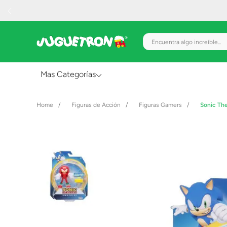
Encuentra algo increíble.
Mas Categorías
Al Aire Libre
Figuras de Acción
Figuras Gamers
Sonic Th
Juguetes para Bebés
Preescolar
Creatividad y Arte
Figuras de Acción
Gadgets y Electrónicos
Juegos de Mesa