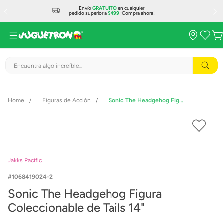
Envío
GRATUITO
en cualquier
pedido superior a
$499
¡Compra ahora!
Encuentra algo increíble...
Figuras de Acción
Sonic The Headgehog Figura Coleccionable de Tails 14"
Jakks Pacific
1068419024-2
Sonic The Headgehog Figura
Coleccionable de Tails 14"