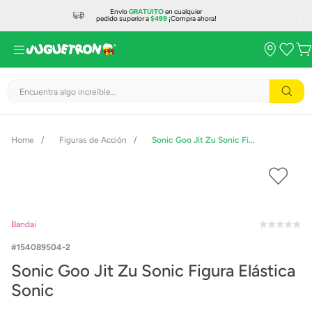
Envío
GRATUITO
en cualquier
pedido superior a
$499
¡Compra ahora!
Encuentra algo increíble...
Figuras de Acción
Sonic Goo Jit Zu Sonic Figura Elástica Sonic
Bandai
154089504-2
Sonic Goo Jit Zu Sonic Figura Elástica
Sonic