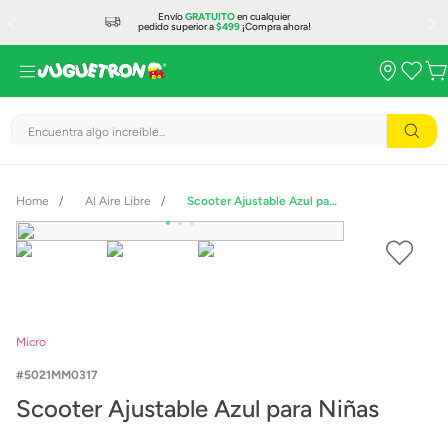
Envío
GRATUITO
en cualquier
pedido superior a
$499
¡Compra ahora!
Encuentra algo increíble...
Al Aire Libre
Scooter Ajustable Azul para Niñas
Micro
5021MM0317
Scooter Ajustable Azul para Niñas