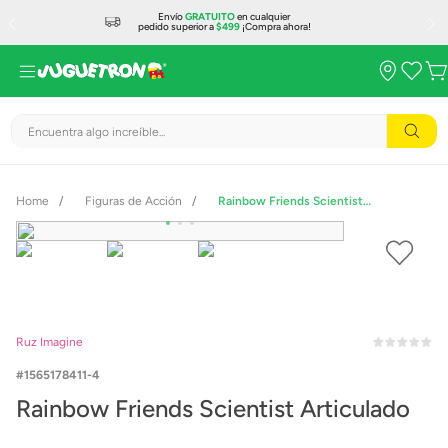
Envío
GRATUITO
en cualquier
pedido superior a
$499
¡Compra ahora!
Encuentra algo increíble...
Figuras de Acción
Rainbow Friends Scientist Articulado
Ruz Imagine
1565178411-4
Rainbow Friends Scientist Articulado