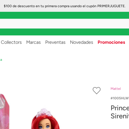
$100 de descuento en tu primera compra usando el cupón PRIMERJUGUETE.
..
Collectors
Marcas
Preventas
Novedades
Promociones
ta
Mattel
1005HLW
Princ
Sireni