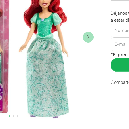
Déjanos 
a estar d
Compart