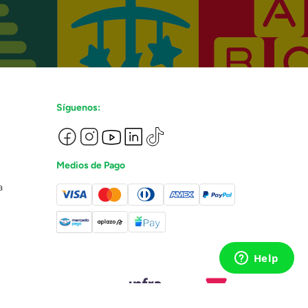
Síguenos:
Medios de Pago
a