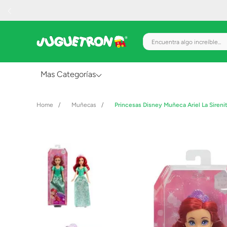
Encuentra algo increíble.
Mas Categorías
Al Aire Libre
Muñecas
Princesas Disney Muñeca Ariel La Sireni
Juguetes para Bebés
Preescolar
Creatividad y Arte
Figuras de Acción
Gadgets y Electrónicos
Juegos de Mesa