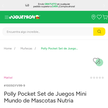
Envío
GRATUITO
en cualquier
pedido superior a
$499
¡Compra ahora!
Encuentra algo increíble...
Muñecas
Polly Pocket Set de Juegos Mini Mundo de Mascotas Nutria
Mattel
1005GYV99-9
Polly Pocket Set de Juegos Mini
Mundo de Mascotas Nutria