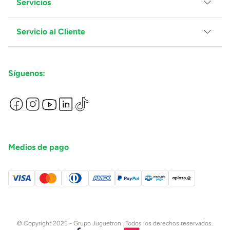
Servicios
Grupo Juguetron
Localiza tu tienda
Blog
Servicio al Cliente
Facturación
Proveedores
Ventas Mayoreo
Contáctanos
Síguenos:
Preguntas Frecuentes
Métodos de Pago
Términos y Condiciones
Devoluciones de Compras en Línea
Aviso de Privacidad
Medios de pago
© Copyright 2025 - Grupo Juguetron . Todos los derechos reservados.