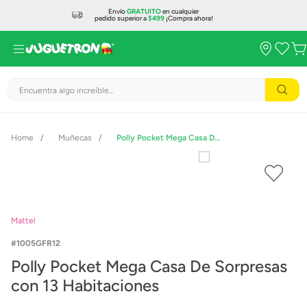
Envío
GRATUITO
en cualquier
pedido superior a
$499
¡Compra ahora!
Encuentra algo increíble...
Muñecas
Polly Pocket Mega Casa De Sorpresas con 13 Habitaciones
Mattel
1005GFR12
Polly Pocket Mega Casa De Sorpresas
con 13 Habitaciones