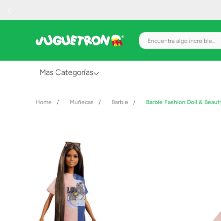
Encuentra algo increíble.
Mas Categorías
Al Aire Libre
Muñecas
Barbie
Barbie Fashion Doll & Beau
Juguetes para Bebés
Preescolar
Creatividad y Arte
Figuras de Acción
Gadgets y Electrónicos
Juegos de Mesa