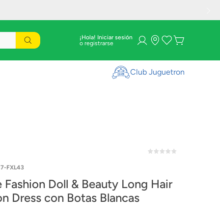
¡Hola! Iniciar sesión
Club Juguetron
7-FXL43
e Fashion Doll & Beauty Long Hair
on Dress con Botas Blancas