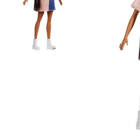
Lanzadores
Muñecas
Construcción
Peluches
Vehículos y Pistas