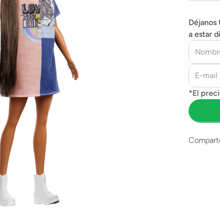
Déjanos 
a estar d
Compart