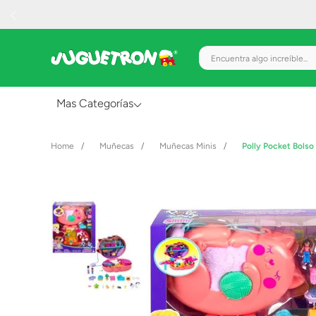
Encuentra algo increíble.
Mas Categorías
Al Aire Libre
Muñecas
Muñecas Minis
Polly Pocket Bols
Juguetes para Bebés
Preescolar
Creatividad y Arte
Figuras de Acción
Gadgets y Electrónicos
Juegos de Mesa