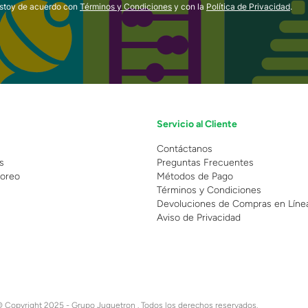
estoy de acuerdo con
Términos y Condiciones
y con la
Política de Privacidad
.
Servicio al Cliente
n
Contáctanos
s
Preguntas Frecuentes
oreo
Métodos de Pago
Términos y Condiciones
Devoluciones de Compras en Líne
Aviso de Privacidad
 Copyright 2025 - Grupo Juguetron . Todos los derechos reservados.