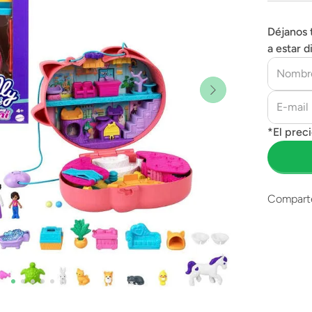
Déjanos 
a estar d
Compart