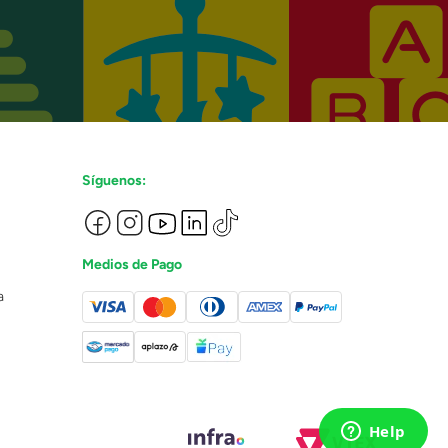
Síguenos:
Medios de Pago
a