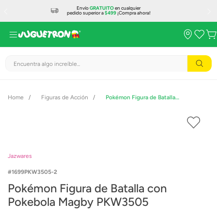
Envío
GRATUITO
en cualquier
pedido superior a
$499
¡Compra ahora!
Encuentra algo increíble...
Figuras de Acción
Pokémon Figura de Batalla con Pokebola Magby PKW3505
Jazwares
1699PKW3505-2
Pokémon Figura de Batalla con
Pokebola Magby PKW3505