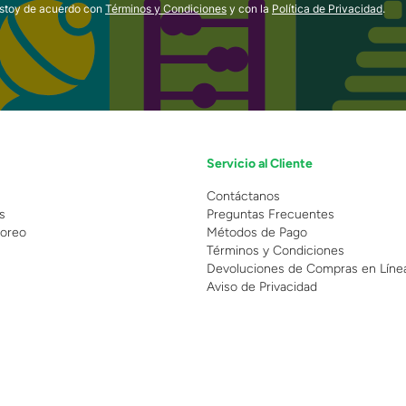
estoy de acuerdo con
Términos y Condiciones
y con la
Política de Privacidad
.
Servicio al Cliente
n
Contáctanos
s
Preguntas Frecuentes
oreo
Métodos de Pago
Términos y Condiciones
Devoluciones de Compras en Líne
Aviso de Privacidad
 Copyright 2025 - Grupo Juguetron . Todos los derechos reservados.