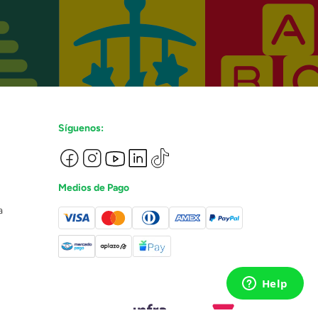
Síguenos:
Medios de Pago
a