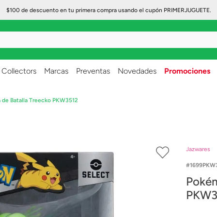
$100 de descuento en tu primera compra usando el cupón PRIMERJUGUETE.
..
Collectors
Marcas
Preventas
Novedades
Promociones
 de Batalla Treecko PKW3512
Jazwares
1699PKW3
Pokém
PKW3