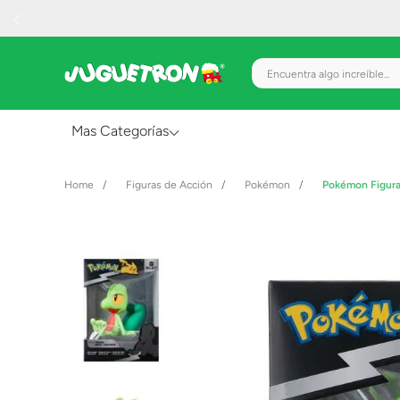
Encuentra algo increíble.
Mas Categorías
Al Aire Libre
Figuras de Acción
Pokémon
Pokémon Figura
Juguetes para Bebés
Preescolar
Creatividad y Arte
Figuras de Acción
Gadgets y Electrónicos
Juegos de Mesa