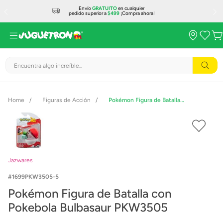
Envío
GRATUITO
en cualquier
pedido superior a
$499
¡Compra ahora!
Encuentra algo increíble...
Figuras de Acción
Pokémon Figura de Batalla con Pokebola Bulbasaur PKW3505
Jazwares
1699PKW3505-5
Pokémon Figura de Batalla con
Pokebola Bulbasaur PKW3505