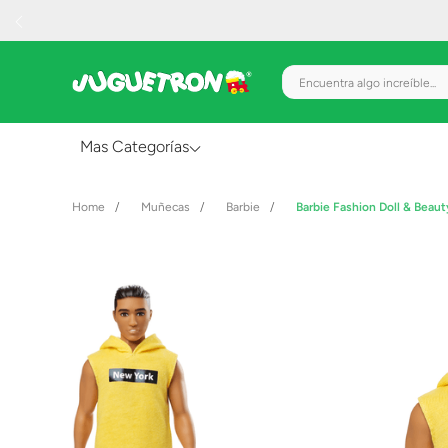
Encuentra algo increíble.
Mas Categorías
Al Aire Libre
Muñecas
Barbie
Barbie Fashion Doll & Beau
Juguetes para Bebés
Preescolar
Creatividad y Arte
Figuras de Acción
Gadgets y Electrónicos
Juegos de Mesa