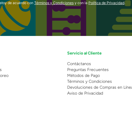
estoy de acuerdo con
Términos y Condiciones
y con la
Política de Privacidad
.
Servicio al Cliente
n
Contáctanos
s
Preguntas Frecuentes
oreo
Métodos de Pago
Términos y Condiciones
Devoluciones de Compras en Líne
Aviso de Privacidad
 Copyright 2025 - Grupo Juguetron . Todos los derechos reservados.