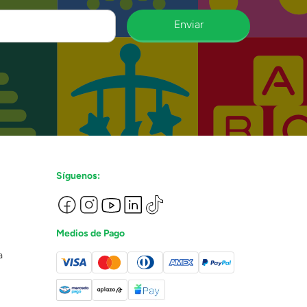
Enviar
Síguenos:
Medios de Pago
a