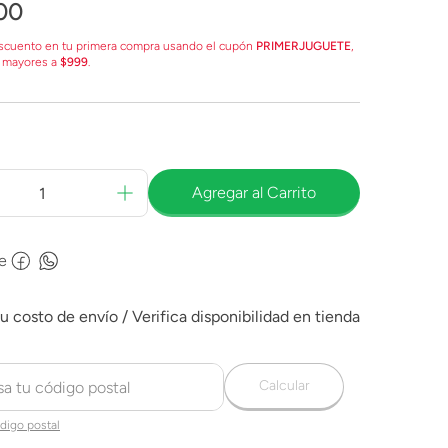
00
scuento en tu primera compra usando el cupón
PRIMERJUGUETE
,
 mayores a
$999
.
Agregar al Carrito
e
Calcular
digo postal