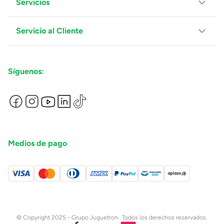
Servicios
Grupo Juguetron
Localiza tu tienda
Blog
Servicio al Cliente
Facturación
Proveedores
Ventas Mayoreo
Contáctanos
Síguenos:
Preguntas Frecuentes
Métodos de Pago
Términos y Condiciones
Devoluciones de Compras en Línea
Aviso de Privacidad
Medios de pago
© Copyright 2025 - Grupo Juguetron . Todos los derechos reservados.