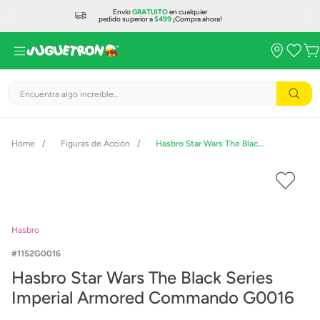
Envío
GRATUITO
en cualquier
pedido superior a
$499
¡Compra ahora!
Encuentra algo increíble...
Figuras de Acción
Hasbro Star Wars The Black Series Imperial Armored Commando G0016
Hasbro
1152G0016
Hasbro Star Wars The Black Series
Imperial Armored Commando G0016