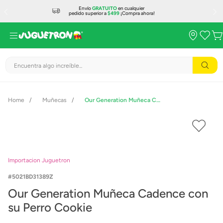
Envío
GRATUITO
en cualquier
pedido superior a
$499
¡Compra ahora!
Encuentra algo increíble...
Muñecas
Our Generation Muñeca Cadence con su Perro Cookie
Importacion Juguetron
5021BD31389Z
Our Generation Muñeca Cadence con
su Perro Cookie