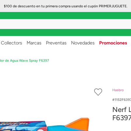
$100 de descuento en tu primera compra usando el cupón PRIMERJUGUETE.
..
Collectors
Marcas
Preventas
Novedades
Promociones
dor de Agua Wave Spray F6397
Hasbro
1152F639
Nerf 
F639