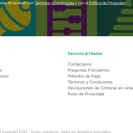
estoy de acuerdo con
Términos y Condiciones
y con la
Política de Privacidad
.
Servicio al Cliente
n
Contáctanos
s
Preguntas Frecuentes
oreo
Métodos de Pago
Términos y Condiciones
Devoluciones de Compras en Líne
Aviso de Privacidad
 Copyright 2025 - Grupo Juguetron . Todos los derechos reservados.