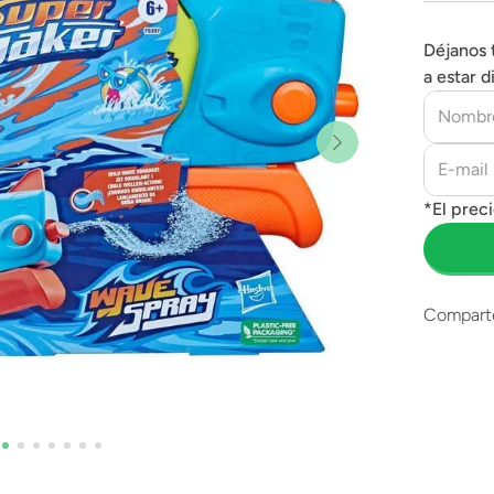
Déjanos 
a estar d
Compart