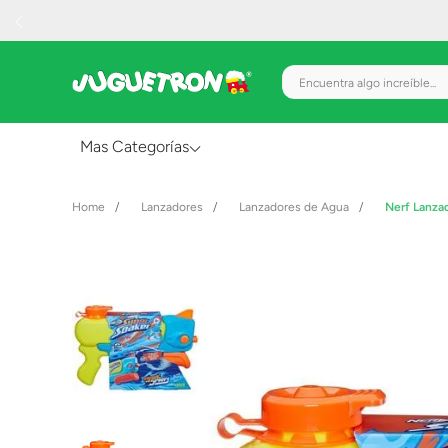
Encuentra algo increíble.
Mas Categorías
Al Aire Libre
Lanzadores
Lanzadores de Agua
Nerf Lanza
Juguetes para Bebés
Preescolar
Creatividad y Arte
Figuras de Acción
Gadgets y Electrónicos
Juegos de Mesa