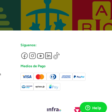
Síguenos:
Medios de Pago
a