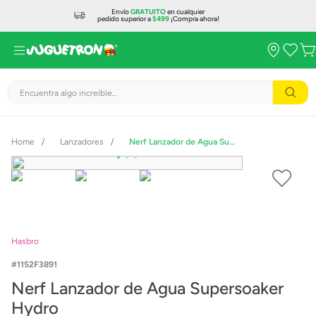
Envío
GRATUITO
en cualquier
pedido superior a
$499
¡Compra ahora!
Encuentra algo increíble...
Lanzadores
Nerf Lanzador de Agua Supersoaker Hydro
Hasbro
1152F3891
Nerf Lanzador de Agua Supersoaker
Hydro