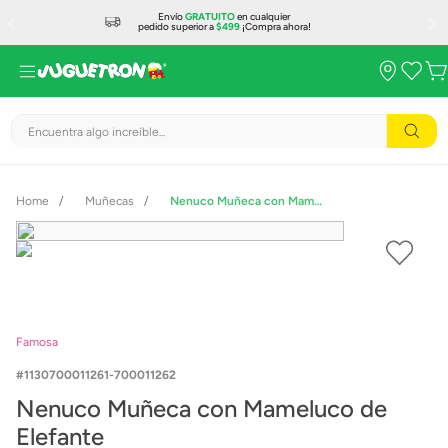
Envío
GRATUITO
en cualquier
pedido superior a
$499
¡Compra ahora!
Encuentra algo increíble...
Muñecas
Nenuco Muñeca con Mameluco de Elefante
Famosa
1130700011261-700011262
Nenuco Muñeca con Mameluco de
Elefante