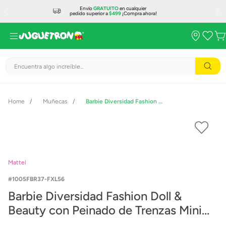
Envío
GRATUITO
en cualquier
pedido superior a
$499
¡Compra ahora!
Encuentra algo increíble...
Muñecas
Barbie Diversidad Fashion Doll & Beauty con Peinado de Trenzas Mini Africanas y Minifalda de Latex
Mattel
1005FBR37-FXL56
Barbie Diversidad Fashion Doll &
Beauty con Peinado de Trenzas Mini
Africanas y Minifalda de Latex