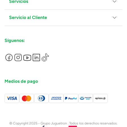
Servicios
Grupo Juguetron
Localiza tu tienda
Blog
Servicio al Cliente
Facturación
Proveedores
Ventas Mayoreo
Contáctanos
Síguenos:
Preguntas Frecuentes
Métodos de Pago
Términos y Condiciones
Devoluciones de Compras en Línea
Aviso de Privacidad
Medios de pago
© Copyright 2025 - Grupo Juguetron . Todos los derechos reservados.