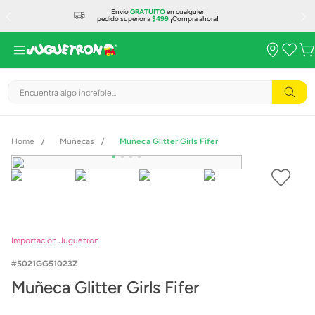
Envío
GRATUITO
en cualquier
pedido superior a
$499
¡Compra ahora!
Encuentra algo increíble...
Muñecas
Muñeca Glitter Girls Fifer
Importacion Juguetron
5021GG51023Z
Muñeca Glitter Girls Fifer