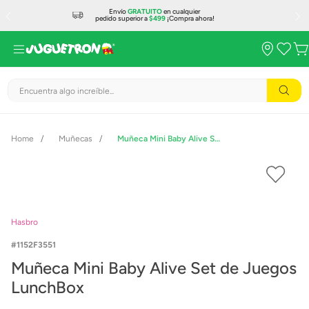
Envío
GRATUITO
en cualquier
pedido superior a
$499
¡Compra ahora!
Encuentra algo increíble...
Muñecas
Muñeca Mini Baby Alive Set de Juegos LunchBox
Hasbro
1152F3551
Muñeca Mini Baby Alive Set de Juegos
LunchBox