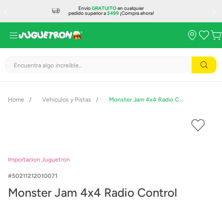
Envío
GRATUITO
en cualquier
pedido superior a
$499
¡Compra ahora!
Encuentra algo increíble...
Vehículos y Pistas
Monster Jam 4x4 Radio Control
Importacion Juguetron
50211212010071
Monster Jam 4x4 Radio Control