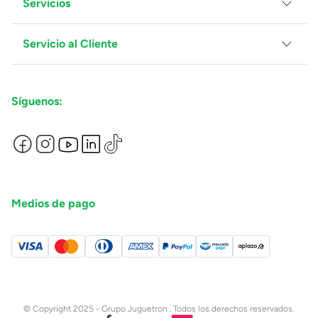
Servicios
Grupo Juguetron
Localiza tu tienda
Blog
Servicio al Cliente
Facturación
Proveedores
Ventas Mayoreo
Contáctanos
Síguenos:
Preguntas Frecuentes
Métodos de Pago
Términos y Condiciones
Devoluciones de Compras en Línea
Aviso de Privacidad
Medios de pago
© Copyright 2025 - Grupo Juguetron . Todos los derechos reservados.