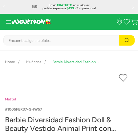
Envío
GRATUITO
en cualquier
pedido superior a
$499
¡Compra ahora!
Encuentra algo increíble...
Muñecas
Barbie Diversidad Fashion Doll & Beauty Vestido Animal Print con Cangurera
Mattel
1005FBR37-GHW57
Barbie Diversidad Fashion Doll &
Beauty Vestido Animal Print con
Cangurera