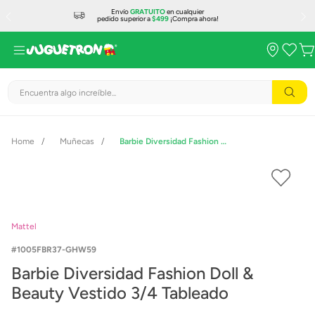
Envío
GRATUITO
en cualquier
pedido superior a
$499
¡Compra ahora!
Encuentra algo increíble...
Muñecas
Barbie Diversidad Fashion Doll & Beauty Vestido 3/4 Tableado
Mattel
1005FBR37-GHW59
Barbie Diversidad Fashion Doll &
Beauty Vestido 3/4 Tableado