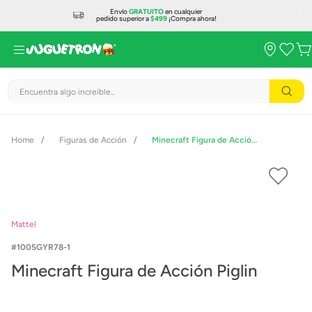
Envío
GRATUITO
en cualquier
pedido superior a
$499
¡Compra ahora!
Encuentra algo increíble...
Figuras de Acción
Minecraft Figura de Acción Piglin
Mattel
1005GYR78-1
Minecraft Figura de Acción Piglin