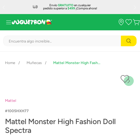
Envío
GRATUITO
en cualquier
pedido superior a
$499
¡Compra ahora!
Encuentra algo increíble...
Muñecas
Mattel Monster High Fashion Doll Spectra
Mattel
1005HXH77
Mattel Monster High Fashion Doll
Spectra