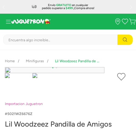
Envío
GRATUITO
en cualquier
pedido superior a
$499
¡Compra ahora!
Encuentra algo increíble...
Minifiguras
Lil Woodzeez Pandilla de Amigos
Importacion Juguetron
5021WZ6676Z
Lil Woodzeez Pandilla de Amigos