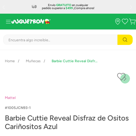
Envío
GRATUITO
en cualquier
pedido superior a
$499
¡Compra ahora!
Encuentra algo increíble...
Muñecas
Barbie Cuttie Reveal Disfraz de Ositos Cariñositos Azul
Mattel
1005JCN93-1
Barbie Cuttie Reveal Disfraz de Ositos
Cariñositos Azul