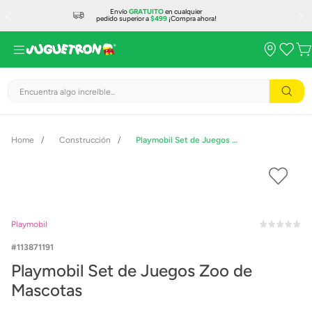
Envío
GRATUITO
en cualquier
pedido superior a
$499
¡Compra ahora!
Encuentra algo increíble...
Construcción
Playmobil Set de Juegos Zoo de Mascotas
Playmobil
113871191
Playmobil Set de Juegos Zoo de
Mascotas