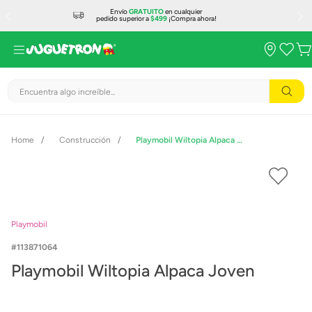
Envío
GRATUITO
en cualquier
pedido superior a
$499
¡Compra ahora!
Encuentra algo increíble...
Construcción
Playmobil Wiltopia Alpaca Joven
Playmobil
113871064
Playmobil Wiltopia Alpaca Joven