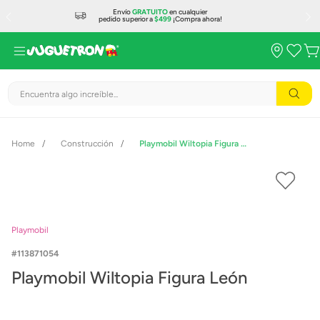
Envío
GRATUITO
en cualquier
pedido superior a
$499
¡Compra ahora!
Encuentra algo increíble...
Construcción
Playmobil Wiltopia Figura León
Playmobil
113871054
Playmobil Wiltopia Figura León