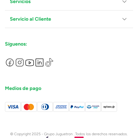
Servicios
Grupo Juguetron
Localiza tu tienda
Blog
Servicio al Cliente
Facturación
Proveedores
Ventas Mayoreo
Contáctanos
Síguenos:
Preguntas Frecuentes
Métodos de Pago
Términos y Condiciones
Devoluciones de Compras en Línea
Aviso de Privacidad
Medios de pago
© Copyright 2025 - Grupo Juguetron . Todos los derechos reservados.