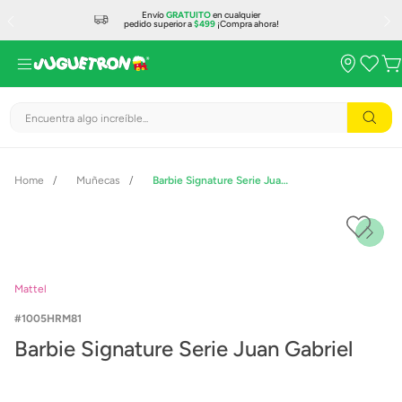
Envío
GRATUITO
en cualquier
pedido superior a
$499
¡Compra ahora!
Encuentra algo increíble...
Muñecas
Barbie Signature Serie Juan Gabriel
Mattel
1005HRM81
Barbie Signature Serie Juan Gabriel