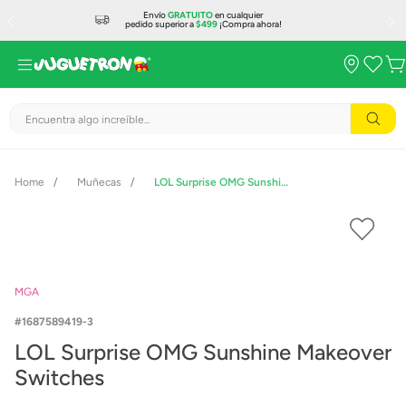
Envío
GRATUITO
en cualquier
pedido superior a
$499
¡Compra ahora!
Encuentra algo increíble...
Muñecas
LOL Surprise OMG Sunshine Makeover Switches
MGA
1687589419-3
LOL Surprise OMG Sunshine Makeover
Switches