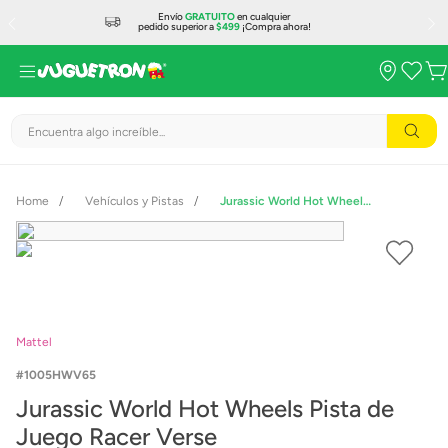
Envío
GRATUITO
en cualquier
pedido superior a
$499
¡Compra ahora!
Encuentra algo increíble...
Vehículos y Pistas
Jurassic World Hot Wheels Pista de Juego Racer Verse
Mattel
1005HWV65
Jurassic World Hot Wheels Pista de
Juego Racer Verse