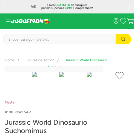
Envío
GRATUITO
en cualquier
pedido superior a
$499
¡Compra ahora!
Encuentra algo increíble...
Figuras de Acción
Jurassic World Dinosaurio Suchomimus
Mattel
1005GWT54-1
Jurassic World Dinosaurio
Suchomimus