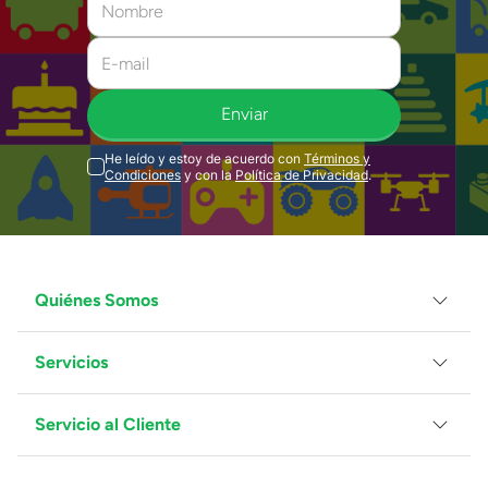
Enviar
He leído y estoy de acuerdo con
Términos y
Condiciones
y con la
Política de Privacidad
.
Quiénes Somos
Servicios
Grupo Juguetron
Localiza tu tienda
Blog
Servicio al Cliente
Facturación
Proveedores
Ventas Mayoreo