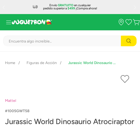
Envío
GRATUITO
en cualquier
pedido superior a
$499
¡Compra ahora!
Encuentra algo increíble...
Figuras de Acción
Jurassic World Dinosaurio Atrociraptor
Mattel
1005GWT58
Jurassic World Dinosaurio Atrociraptor