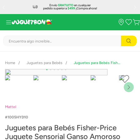
Envío
GRATUITO
en cualquier
pedido superior a
$499
¡Compra ahora!
Encuentra algo increíble...
Juguetes para Bebés
Juguetes para Bebés Fisher-Price Juguete Sensorial Ganso Amoroso
Mattel
1005HYD10
Juguetes para Bebés Fisher-Price
Juguete Sensorial Ganso Amoroso