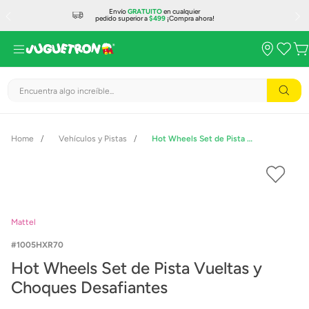
Envío
GRATUITO
en cualquier
pedido superior a
$499
¡Compra ahora!
Encuentra algo increíble...
Vehículos y Pistas
Hot Wheels Set de Pista Vueltas y Choques Desafiantes
Mattel
1005HXR70
Hot Wheels Set de Pista Vueltas y
Choques Desafiantes