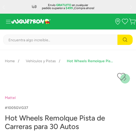
Envío
GRATUITO
en cualquier
pedido superior a
$499
¡Compra ahora!
Encuentra algo increíble...
Vehículos y Pistas
Hot Wheels Remolque Pista de Carreras para 30 Autos
Mattel
1005GVG37
Hot Wheels Remolque Pista de
Carreras para 30 Autos