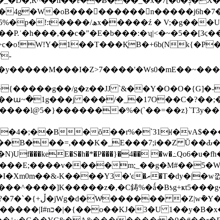
ꔧ��Ƀ���_�x�7[�6�ݙ�X�~ӟ���ˣ��5ۇ}P���g���lT˗@�8�/
�����n�����j6h�7�Kڌ������������a�h�1�U7Ep���~ެ��?
c�"�E�b���:�ʮ|<�~�5��[Зϛ��d�>{�ܭz����*G�G<�_� b:
>c�o!W!Y�1��T���ҚB�+6b(Nk{�P
�{�����g��/g�z��JJ `&��Y�O�O�{G]�
�'���ա~�1g���j ���/�_�17O��C�?��
����l@5�}�������%�(`��=��z}`T3y�
�4�;��B�ŏ��r%�`31ꡘ�vA$���
��L��B���=,���K�_E���7;i��Z Ŭ��Ԃ�
��E;����v����m;_��g�M#��5�W���x
-K����Y3�'ͼ�ރ�T�dy�|�ԝ껎