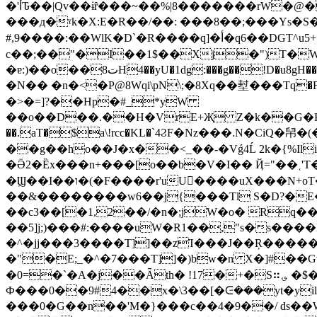
�'أԎ��|Qv��ɨȓ���~��%|8�������rW�@�������4Q���dN�α/(��/5v��f\�VC� �Q�J��B�"�7@�y�vEnu$תx�j}
���д�ˠk�X:E�R��/��: ���8��;���Ys�S�Ċ
c��;��"�I��1$��Xj�")T�W�O4MGE�~mP�1�#[��v�: ݋x�z
�ɐ:)��o��ت8H4��yU�1dg:���g��!D�u8gH��tJ��YM�|6�3��- r�Y(8����D�߷��}W�`smrD&�FS�p�P�FP��cL+N֦�����0g��\P��~Q�e�s(�1B�Q��E���*A�5�}
�N�� �n�<�P@8Wqi\pN\;�8Xq��堼���Tq�F OF
�>�=]?��Hp�#_*yW
��o��D��.��H�VrE+Җ Z�k��G�K�S�
��.aT�$a\!rcc�KL�`4ϨF�Nz���.N�CiQ�帠�(�����I!�� 9�
��g��ho��J�x��<_��-�Vǵ4Ĺ 2k�{%Ili
�Ӛ2�Ȅx���n+���[o��b�V�I�� Ҋ="��˱'
�Ϣ��I��ו�(�F����r'uU����uX���N+oT�q�:pުҁ�{U:�;}�#�u�t�pv� UƯ���V2V�J�*� �,'� n��7i\��R_Z>u���
��&��������w6��j{���Tl S�D?�E��
��c3��[�1,2��/�n�;jW�o� Rq��
��5]j;)���#:����uW�R1��,"s�s���
�^�jj���3����T]]��zΊ���J��Ŗ����
�"�E;_�^�7���T]]�)bw�n X�]#�
�0=�`�A�j��Ǟth� !17�+�S⠶؈ �$��. �N`�U&��"v9R�z�|giH�� °��+%TK8�
Ф���0��9#4��x�\3��[�ᕮ���yt�y
���0�G��n��'M�}���c��4�9��/ ds��W