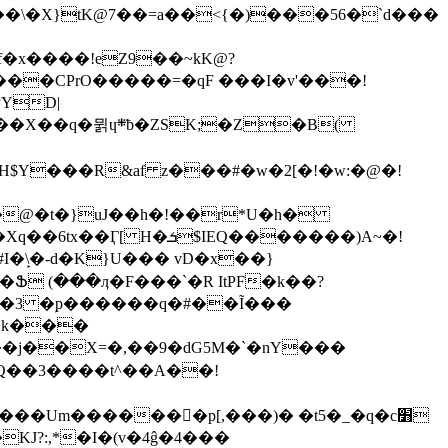
4j��\�X}tK@7��=a��<{�)���56�`d���
f�x����!eZ9��~kK@?
f���CPrO�����=�qF ���I�v'���!
;�Z�B(
�_�H�H$Y���R&af z���#�w�2[�!�w:�@�!
IEQ�������)A~�!
���阡#I�\̙�-d�K}U��� vD�x��}
t���3 �ۭp������q�#��Ĩ���
��k���
���j��X=�,��9�dG5M�`�nY���
KJ?:,*�I�(v�4ĝ�4���