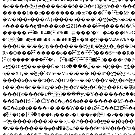
�o����{����d��f��O�^}3ğ/v��>����
�����1��c�������n�:o7����ٜc�M~��
�W�f��v���?Ă}r����b����`:��/z�4��M
<������ŋ޼=���x�x2ZΗ����=|����l�\`�{�/z�;{�<̹����~������;�:m �����l����x��q���4}
�����ө��_�|4���7���=쾯���/�?= �4���iYޜG o,3�P�#N� ��o.?��!�_���H���L��:|�Z�[ٮV���{�Ѭ����⳥� �D|ٜ
�G ��'b���l�h�R|>o�u�:�f�׫V�6b���V4WWkA�c����G���m�rô�4��y�×_�x!����-
���U�;�\��y3y�������߈�j��_�|$�D����v#ŗ͓v!�V���Ee6���v��jW��i�ă�g�'�5��-
R<�O��������o��Z����S*~��R��}&>i6��#Ъ/g
����[����{0Ϟ=+�4���f����~?�?<���~�?���ǣ���+���� ����e�q�C����s���2>X�;j,�4WWs���-�Z�
w�O>�����Ū�^Oڵ����8��O�)��v-ˍ�ږ�%N�c�4�� v�:��/Y����1���M��ժ=k7��;W��?��O�Pa/
ƣ��X1γ�j��`3Vb=�M۾�\���-l��4"� �>Usg&���Lv6�zwT>��[?��䛉
����6�A��f0�N7�Uf2�>~�8�V��V��
{��[�w�n��Koy�o�{�zV��C���RO�푟a
���!]}t���f�٤� ����yv�Y������zެ��z�NEC��f>dr�jj�ʪ�6������D�<N�g�i��I2�����;VT���=~��lںF���Ӡ�RjϦ*�e}
��$7a�Ht} �ѼY�6�ؾ�$�s��������M}���׋o���\��ݐn9�5��������)�~ClBo�?�p���Ӄ��W�����c�ǲ��W@�|
�E�&z�z����>�.���W��{�sZE��E3]5�
�͌�Q�߮{�Ƞ��bq���v�i_��g�jأh�v��[����m�6�ޜr_��F,��vث�f�v�]��f:����o��Dnm���nh�;W�Ŧ]��M9J��d�j�+�7���Gc:)v�����-SO����T��T,�n�k���iF��SǨ���C�
¬^��
��r���;���!{U�7\���o���]�q��Y
�v��������φ�a﬙�۞ܬf����f9^>kW�f��?:z�L��=�n1iӜg{7H{���A��Uv�u�Ҳ_��]�����\��[���o��������