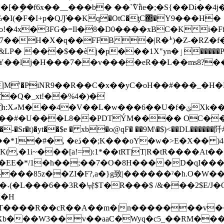
�ިܶ��f6x��__���b� ��`݉Vؖñe�;�S{��Dɨ��
�4x�3FG�=Il�8�D0����x
BC�Ki�F
<�q7��H�X�q��FFB�|R�ܑ)�Z-�RZ�
��$��ѐj�p���1X"yn�ٳ�����PYD|
���7��v����eR��L��ms8?���X��q�뮑ɥ܍ƀ�ZSK
e��F���u�|M'�РiNR9��R��C�x��yC�oH��#��
�Q�_xt!��%4�)�
*U�h�
�L8��PDTÝM���� OC��Xq��6tx��Ӷ[ H�ܭ$
-�Sɍ�t)�yt��$e � xb�o@qF� ��9M\�$)<��DL���
 (���ӆ�F���`�R ItPF�k��?
(,�1i~���[a!=):1*��tRT|T|R�tR����A
���EE�*/1�h��;��7�O�8H����D�qI�
���85z��ZI�F?,a�}g致|������ˀ�h.O�W
k�H
M`Xb���W3��v��aaC�Wyq�c5_��RM���