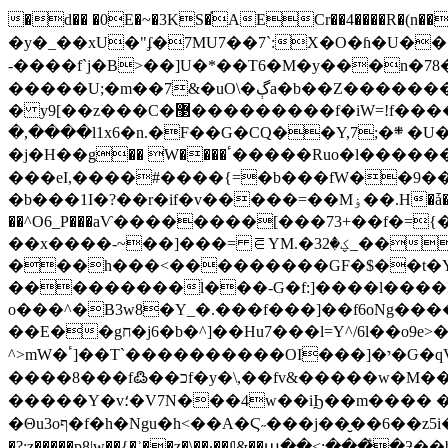
�d�� �0E�~�3KS�֡AECr��4����R�(n���h���|=���ޯ �v�:ܕ@����_h;Qۃ5�C��0
�y�_��xU�"ʄ�7MU7��7`:X�O�ɦ�U�
-����f`j�B>��]U�*��T6�M�y���n�
�����U;�m��7&�uO\�ڳa�b��Z���������f�\ȧ���f�n7k9Y^>x������|6y��k������������lq�j&���v5i�Us�.�Esޮg���tR�wʉJ/
� y9[��z���C�޳���������f�iW=!f�����c.��y�^�~��j�^/W���B<��m�����_3��v:k���dն
�,����l1x6�n.�F��G�CQ��Y,7;�܍ �U�@iެ�ۿ D��"���>���J7���o+�Ζ���A�893���,O�IF�9�R6gΘ��I���^Eu��2�W
�j�Η��g�� W����ٴ�����Ruo�l�������NMO,�尷
���eI,����#����{=�b���fW��9��G
�b���1I�?��r�if�v�����=��Mۏ��.H�ǡ���o��5��`�^^͛M;�\���G^��)�|
��^O6_P���aѴ��������[���73+��f�=
��x����-~��]���= ⋶YM.�ؼ�32_���T��q9[�&�j�!��Q���a[�]\N��l�#�~S���ւ�{Dٱ?
���h���<���������GF�$��t�Yb�
���������ۛl���-G�f:]����l���
o���^�B3w8�Y_�.���f���]��f6oNg�
��E��gח�j6�b�^]��Hu7���l=Y^/6l��o9e>�9���p�T�6g!����kQ���r��]��(��k��]?
^>mW�ٴ]��T`����������OI���]�י�Ԍ�qV��y�����`�g�:X���v��O�� �L�l���3�[�͟:��?�0��m5g�h�g��J�:��m��?u���a�?
����8�� �f߷��כf�y�\,��fv&�����w�M���Y5�'�Ź�,���f�h'OĿ���O�I^N�i{�\��r9��=�s���w���ӆ��D�~��|����b��-
�����Y�v؛�V7N���4w��iϦ��m���� ��b�۬��^S&�w��ߙ?���y2]ȝ�͗��ߙ?7���v�p~g�|��ֵ�ٰ�;����?
�Θu3oף�f�h�Ng u�h<��A�Ϛ˶���j��̮��6��z5i�|~��t٬����y3i�m�Y���'���������o������g��t�LN��n�e5mWY-��>�v�8��d�Xo�r8m1���o��*-
�?;z�����p8|w��{�ʾ��z�\��·��ſ|&��պ��<:���͋