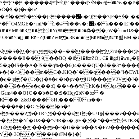
� $:�)�e�b?
#,9����:��WlK�D`�R����q]�أ�q6��DGT
���[E!��B��9-{�t�L��#MQ�,Ѧ�)��V��OBdR(�
��^!�[] �� R�~Z(0��Zw� �.3K�q�nB�P���z"�
�>jm9g��+������Zrd���t@� M�D�6��
�BԚ-�i!1��:#ZO;,-C� �igd}�wuߨ�Ȩ�ql;��׹nS%�i�h�=9�4�6A�
5�g�IS��A�JS��q%��6(t4���QU�3��3*�����
T��{�<3��m�C�.KIQ�`��q���"l�EW
6��e�q��:Q|��>��%'hK�1#Jqa��� �
Ɠam4��Q}O��b�D�:$�Hqy2bN�ȱz �
�K��⸄Z&O���8Ht���Ȕm��/
����8�{�G:���b�?
�Gv9���\a�TR^����xT�U\1띩���v���
ilT4[�����e�<�U��m��X�F?2���|���
� 3Ə�`��é�rFM�}�]