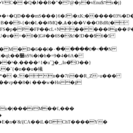
�xK;�����03%�D�"��lPCG�ܡ�1�\��� ��[s$�͞c�#�8=R c&)���p�����`��'P2�T
^u5+���^���(<����֐o�Q��3[F��J���+�QD���mS���}6�J \
뺊BM �U�u�=�0�]G#��6S�&!�!D��$6�5
l�٠������0�<��N
ʰ�.����^1�u``̳l�_,Ιo�͝O��}
L�`{�n��u�犧
�vp��8�i ���w�Hn�j|
ou�|���rM��ʕ,���
E�n�'&\[CA��iL�DChT����Y�