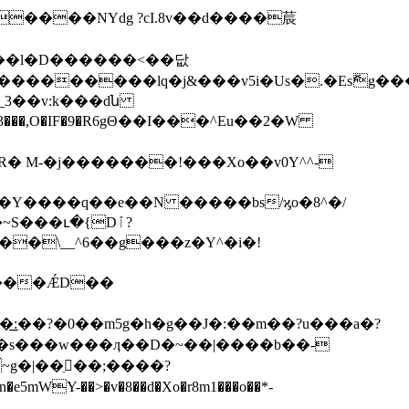
�y��l�D������<��닶
� M-�j�������!���Xo��v0Y^^-
���Y����q��e�
�N �����bs/ϗo�8^�/
�\__^6��g���z�Y^�i�!
����ǼD��