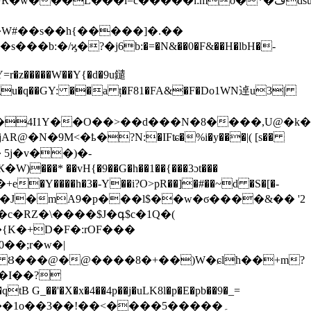
W#��s��h{�����]�.��
:�/ϗ�?�j6b:�=�N&��0�F&��H�lbH�-
Y=r�z�����W��Y{�d�9u鑓
���4I1Y��O��>��d���N�8����,U@�k
AR@�N�9Μ<�ҍ�?N:�IFʨ�%i�y���|( [s��
 ��vH{�9��G�h��1��{���3ɔt���
Y����h�3�-Y��i?O>pR��]�#��~d �S�[�-
{K�+D�F�:rOF���
��;r�w�|
o Ȣ���@�@����8�+��)W�ɕlh��+m?
��I��?
�'�X�x�4��4p��j�uLK8l�p�E�pb��9�_=
��1o��3��!��<����5�����۔