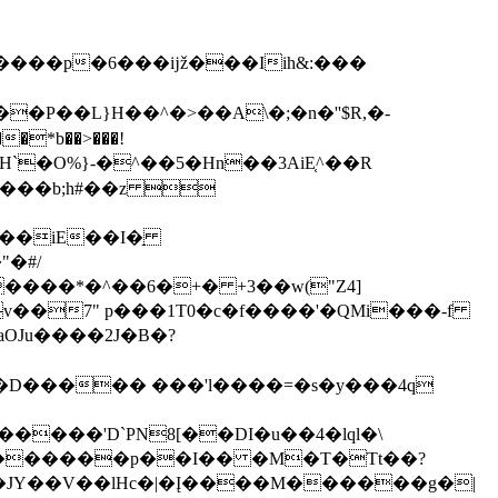
�F恒i��P��L}H��^�>��A
\�;�n�''$R,�-
�*b��>���!
R~�PԐ����b;h#��z 
�#/
����*�^��6�+� +3��w("Z4]
aOJu����2J�B�?
<�D����� ���'l����=�s�y���4q
���'D`PN8[��DI�u��4�lql�\
3"/+������p��I�� �M�T�Tt��?