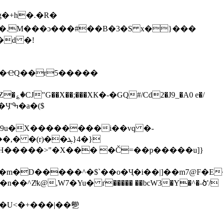
�I�.M���ɔ���#��B�3�S x�}���
�d �!
Ue�ҼQ��r5�����
�؏�CJ"G��X��;���XК�-�GQ#/Cd2�J9_�A0 e�/
�($
{49u�X��������i��vq �-
(r)��ܔ}4�}
��+H�����>"�X��� �Č=��p�����u]}
�m�D�����^�$`��o�Ҷ�i��|]��m7@F�