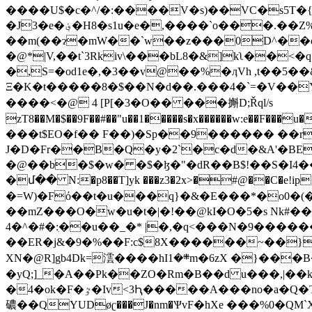
����U$�c�^/�:����V�s)��VC�s5T�{�[
�J3�e�؋�H8�s1u�e�,����`o���.��Z%�I(�F�I+p�QԒ̕��Kq�OtC�ƫC΂�Y9���H�
��m(��ɂ�mW��`w��z���0D^��o!
�@*|V,��t`3Rkiv\���bL8�&]kʅ��
�,S=�od1e�,�3��v@��%�ӆVh ,t��5��&LP� �
Ξ�K�t�����8�$��N�d��.���4�`=�V��Y��lj�H
����<�@ 4 [P[�3�O�� ���㩂D;Řql/s
zT8��M�$��9F��#��"u��1�����s�x������w:
���t$EO�f�� F��)�Sp��9������ ��r
J�D�Fr��B�Q�y�2`�c�d�&A'�BЕh:XޢM���4�V��L�w���6��U�f�ݶXk��@�t�}uJ��h�!��r
�@��b�$�w� �$�ɮ�"�dR��B$!��S�I4���#�U��
�մ�� N:�p8��T]yk ���z3�2x>�#@��C�e!ip�
�=W)�Fό��t�u���q}�&�E���*�o0�(��*1�#�, �eڏ��;K���oY�w�>E�X�� )4�Ֆ
��mZ���O�w�u�t�|�!��@kI�O�5�s Nk#��K
4�^�#�:ִ��u��_�* |�,�q<���N�9���
��ER�j&�9�%��F:c$8X������~��}
XN�@R]gb4Dk=澐����hI܍�1m�6zX �}���B�˕(�L���6��3R�냒$T�R���$ /&���2$E/J�Q��3����t^��A��!
�yQ;]_�A��Pk��ZO�Rm�B��d u���,|��
�4�ok�F�ٷ�Iv<3Ԧ�����A���no�a�Q�T����R��cR��A��m�|n�������v����Um�������ْp[,���)� �t5�_�q�c׻
䃩��QYUDøʗ���J�nm�ѰvF�hXe ���%0�Q