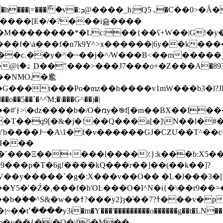
>�Ȃ�����NYdg ?cI.8v��d����莀
�����[E�/�?���i슖����
78�M��������*�Lc:��{��ʕ+W��|G!
���t���Po�mz��h����v1mW���b3�l?JR
{��#'}>\�ǳ����b�/O�ռy�֎f[�m��BX��I
���J~�A\1� f�v������GJ�CZU��T^��c�
�I���
���`���Ξ��+���l����٪}:k���b:X5
�ƻ��b�y��{�/�O�\[5�M��