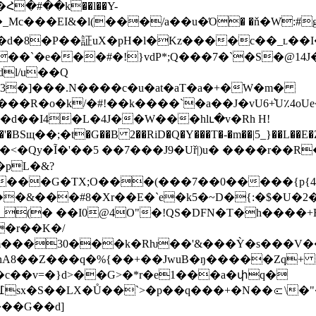
G��d�8�P��証uX�pH�l�Kz����c��_ʟ�
��`�e���#�!}vdP*;Q���7�`�S�@14J
̹�3�]���.N����c�u�at�aT�a�+�W�m�
R�o�k/�#!��k����`�a��J�vU6+͛U٪4o
"�d��I4�L�4J��W���hlւ�v�Rh H!
Sщ��;�t�G��B 2��RiD�Q�Y���T�-�m��|5_}��L��E�Z
�<�Qy�Ĩ�'��5 ��7���J9�Uř|)u� ����r��R�Ӌ'ߒ�a
pL�&?
Q����G�TX;O���(���7��0�����{p
&���#8�Xr��E�`e�k5�~D�{:�$�U�2��,� �
9[\�_(� ��I0@4O"�!QS�DFN�T�h��
�r��K�/
2m���30���k�Rƕ��'&���Ỳ�s���V�
c��v=�}d>��G>�*r�e1���a�փq�
���G��d]