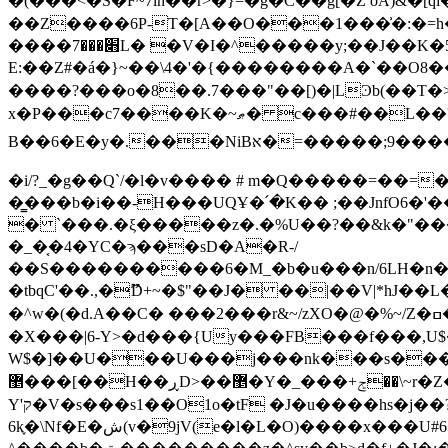
�(���<�S�F~7ln��r>�}=�g�C��g[̚�Z oA)&�[qi�_�D�;R^��lI��
��Z����6P-T�[A��O���1���͗�:�=h�4g�W�oB���󬙴�
����׋���7L� �V�I�^�����y;��J��K�5%�p�!:t����/ھx�����ź � V;�g���U��^-�� z�߮���
E:��Z#�á�}~��\4�'�{��������A�`��O8���P.ʿ�h���,��
����?���o�8��.7���"��[)�|LϿb(��T�
x�P���c7����K�~ޠ� c���#��L��'-
B��6�E�y�.���NiBא�=�����;9����y�����M���I�Z>7����'�Ws0�mE��~������^_��e ཾ ^�/�i���9�t�N�ܽ㬾��ʇ�|��lg���|
�i/?_�g��Q`/�l�v���� # m�Q�����=��=
�͇���b�i��-H���UQҰ�՛�K�� ;��JnfO6
� `���.�ξ�����z�.�%U��?��&k�"��
�_�͔�4�YC�ϡ���sD�A�R-/
��S����������6�M_�b�u���n/6LH�n�
�tbqC'��.,�ޫD+~�$"��J� ��|��V|*hJ
�^w�(�d.A��C� ���2���r&~/zXO�@�%~/Z�ߛ�N)Uf���keE�S�h�*�P���}�4�� �w�߸Qo6�u�fh��� �5���{_Ξ|�|R�������G$�E?
�X���|6-Y>�d���{Uy���FB���f���,U$�
W$�]��U���U���j���nk���s���I�Xm0m��&
޵���[��H��ڕD>��޵�Y�_���+ݮ��\~r�Z���^����]K�����z�,�C鋳%�ǻ�Bƾg+ҝt5���g�沅��]뚶������}
Ү'ק�V�s���s1��O1o�tF �Ј�u����hs�j��?�7�`�{+ڵ�jWg�d�Wͪ������ �Z|w݊�Y�y�����`7�^5R|:m�9�A^��
6k֢�\Nf�E�ش(v�9jV(e�l�L�O)����x���U#6�����|I#nכ�|�{��o��KJ�3�U 1��y�B�x���!-��j���$�>���}��������?