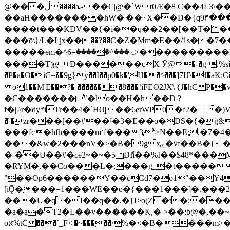
@���ڷ����aޣ��C|@�`Wt0Æ�8 C��4L3\�����q��Y��m��D�6��7H}
��aH��������hW�'��~X��D�{q9۴���r�
����t���KDV��{�i��q��2��[��T�؅��m���1��ْ4ogt��G��vi�u�+^ӵ�.]���k������p�6���ĳž���Iiһ&:���
���ō\}/L�ǈx��֫��?��C�Z�Mm�E��/1s��7
�����em�^^�����=6
����T)g+D������cX Ӱ@�-�g .%s�|��d��P
�P�a�O�iC=��9g}y��I��p0�k�'H��^���]7H\�J�aK:C����&�>�<���Lz 㡹շڡ���/�#����1&1�.E
o1��M'E��?�
�������8���!iFEO2JX\ {J�hC P
�C�������"�lo��H�h��D ?
f�|]\r�dy*iTr��4�`HƢ��6erWP0�f2��)Vj�~�NzvoزV�`aˡT��R��_�����
�˝�zr���[��#��ˤ�3�E��o�DS�{�g&
���fc�hfh����mՙf���3ܑ>N��E;,�7
���&w�2���nV�>�B�9gxۑ�vf��B�{ �Yxo�ӎƥ�Pk��'�:� Ȍ��<���>���\͡��]v��7" p���1T0�c�f����'�QMi���-f
�-��U��#�ce2~�~�5 Dެh��%I��$48*���M
�RYM�,��Co���L�:���g_�t�����XvK�\
"��Op6������Y��cCd7�ō1"��Y4
[iǬ����=1���WE��o�{���1���]�.���2
��҆�U�q�I��q��.�{I>o(Z�t�;��
�a�a�T2�L��v������K,� >��;b@�,��~Z
oא%tC���`_F<|�~�����ۥ%�<�B����m>�Sg�gί|�����_�8VA�<"��E�<�E���JY��V��lHc�|�Į����M������g�|