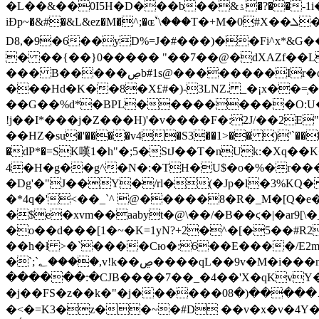
�L��&��0I5H�D���b
��&ۮ�?��-1i�Հ�#��k��l��Y-
iĐp~�&#�&L&ez�M�^;�ɶۙ`\���T�+M�0ۡ#X��ܠ�_Mc���EI&�l(���/a��u�Ό� �ň�W:#g�+h�.�R�
D8,�9�6��yD%=J�#���)��Fi^x*&
� ��{��}0����� "��7��@�dXAZf��L
��� B�����ڝb#1s@��������Ir�dl/u��Q
���Hd�K��8�X£#�)-3LNZ. _�¡x��=
��G��%d*�BPL���������O:U���
!j��I*���j�Z���H)'�v����F�:2J/��2E
��HZ�ѕu�'����v4�S3��1>�� )'`���'�B
�dP*�=SK嘆1�h"�;5�StJ��T�nUk:�Xq��K
4�H�g��g^�N�:�TH�U$�o�%�r���
�Dg'�"J��Y�/rl�(�Jp�l�3%K
�*4q�'<��_`^ @�����8�R�_M�[Q�e��
�$e�xvm��aabyt�@\��/�B��ϛ�|�ar
�o��d���[1�~�K=1yN?+2�^�[�5��#R2
��h�ɫ >�`����Cю�:6��E����/E
�`;`؂����,v!k��ڝ����qL��9v�M�i���nA8��Z���q�%{��+��JwuB�ŋ�����Zq+ �n��^Zͪk@,W7�Yu� ґ����� ��bcW3�Y�^�˶ծ'/
������:�CJB����7��_�4��'X�qKvY�
�j��FS�z��k�"�j������߁�����(�08sx�S��LX�Ů��`>�p��q���+�N��⪽\�"�U<�+���|��㐥
�<�=K3�z��~�#D ��v�x�v�4Y