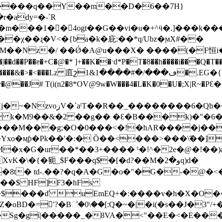
ady=�-`R
���χ��ɻ�V<�{ba�k�庇:��*q/Ubz�ϻX#��
ۂ���>����������M��Nz�/ ��Ǿ�A@u���X� ����(
��ɐ�+C�@�* ]+��K��ˑd*P�T�8��h����i���Q�T��
G�{H`�O%}-�^��5�Hn��3AiE֤^��R
��v�@��J# T(i(n2�8*OV@9w�W���4�L�K�0�U�;X|
���6�Qh���iE��I�֣
 k�M9��&�2 ��g�� �Ɛ�B���k)�"�6�"
�4���M���g;�O�0���<�!�hAR����j��
�x�G�ur��*��3+���� ˁ�!^�2e�@󠠱�!��)
�{�䝈_$F���q$�[�d?��M�و�2q)d�
�8t� td-.��?�q�A�G�o�"�G�-�@�
��$ HF]F3�hFs
�$���ď uEmEQ+�:����v�h�X�O���
�oBD�='?�B්�0\��[:Q�~�|�i(�s��J�