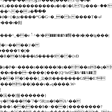
F�?
����T�ᆗ
����r�刡
-�\>����}\�
;�����Y�[�
��R��M���k$����9� �{vƉ
|s�P�~����n��l���f�z����m$�q�
��e���~����{���{Q^һr0�&^��A��㵁
��]���v�ވq����.W⹀