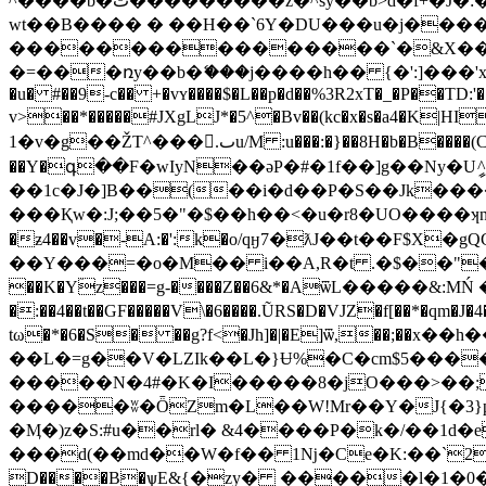
^����b�ٿ���������z�^sy��b>d�f+�J�:��ڎ~�G��YC&�A&���t����;�9�#��r�ƑR�w���L���l=c�����l:mŏ�*�ڦdsu�.����|z��9����NjK�ɶ
ԝt��B���� � ��H��`6Y�DU���u�j�����
����������������`�&X��
�=���ռy��b�ޭ���j����h�� {�':]���'x
�u� #��9-c�� +�vʏ����$�L��p�d��%3R2xT�_�P��TD
v>��*�����#JXgLJ*�5^�Bv��(kc�x�s�a4�K|HI�R�
1�v�g��ŽT^���.ٮu/M :u���:�}��8H�b�B����(C��zgc��$�O! ��Q��,���q:&�e��Gc�X{�|Z����A���Y[�Q**gu�q��GY: ��a ț�F81�FA&�F�Do1WN逴u3|
��Y�գ��F�wIyN��əP�#�1f��]g��Ny�U
��1c�J�]B��(��i�d��P�S��Jk���
���Қw�:J;��5�"�$��h��<�u�r8�UO����ʞn�|
�ƶ4��v�-A:�':k�o/qӈ7�ƛJ��t��F$X�gQG���u�ڂ�� xD��D���$�"rm^���Fq
��Y���=�o�M�� i��A,R�t .�$��"��#��
��K�Yؔz���=g-����Z��6&*�AѿL�����&:M
�:��4��t��GF�����V\�6����.ŨRS�D�VJZ�f[��*�qm�J�4�>"�9�ޥ�#�u��������@����^c�u ���J�mA9�p���l$�
tω�*�6�S� ��g?f<�Jh]�|�E]ѿ,��;��x��h����f�,?@U��
��L�=g��V�LZIk��L�}Ʉ%�C�cm$5����
�����N�4#�K�I�����8�jO���>��;`
�����ʬ�ȪZm�L��W!Mr��Y�J{�3}
�Ӎ�)z�S:#u��rl� &4����P�k�/��1d�
���d(��md��W�f�� 1ǋ�Ce�Κ:��`2�x�-"
D����B�ѱE&{�zy� �����l�1�0�