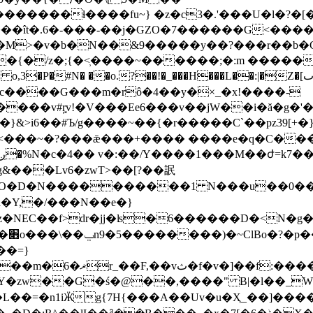
�����ɫ����fu~} �z�c3�.'���U�l�?�[�
�ît�.6�-���-��j�GZO�7������G<�����
>�v�b�N��&9�����y��?���r��b�C;�>�x
����~��{�r�����C`��pz39[+�};���Q:���
iPvO�D�N����������1 N���u��0
�Y,�/���Ν��e�}
��=}
�zw��G�ś�@��,����" B|�l��_W���X