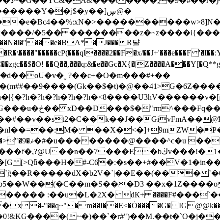
����Y��j$�y��]ڛ@�
�e�Bc4��%:xN�>����������w>8]N�
����/�5�� ��������z�~z����i{����s���b
:'���N�l�"���e�BA*�J���R댤
\����"�����cP(���ql����2��F�x/��J+'���e���F '�I��:
ީ^�d��oU�v�ˬ ?��c+�O�m���#+��
�(m##��9����(Gk��$�t)�@��41>G�6Z�
{�?h�?h�?h�?h�?h�<8����U3hV������v�[j
�� 5j�v��)�-
v��st2�C��k��J��GivFmA��@Ҟ�W)���*
Ń �nl��=��:M� ��X�<�]+9mZW�Ҏ�+e�
�w�ϭ����&�� '2
n��7���E�bڬv���!�1�c�RZ�\����$J�գ$c�1Q�(
[G [>Qǖ���H�#-C6�:�s��+#��V�1�in��
ğ��R�����dX�b2V�`|��E��(���`�0
p5��W��(�C��m�S���D3 ��x�1Z����
e����� :��u�L�2X� dК+ ����F#���`
��q~"�m��I��E<�Ȯ����G� IG@@k��qtB G_�
0!&KG����(~�)��`�r#")��M.��t�`O�j�