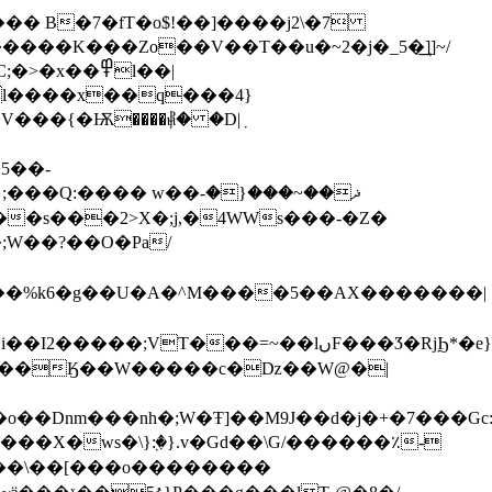
�� B�7�fT�o$!��]����j2\�7
���K���Zo��V��T��u�~2�j�_5�͢]]~/
��߾l��|
� w��ޛ��~���{�-
���%k6�g��U�A�^M����5��AX�������|
�ws�\}ٜ:�}.v�Gd��\G/������٪-