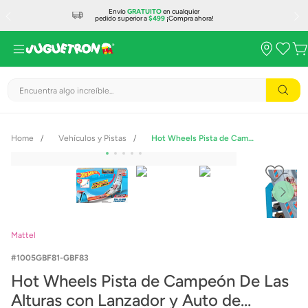
Envío
GRATUITO
en cualquier
pedido superior a
$499
¡Compra ahora!
Encuentra algo increíble...
Vehículos y Pistas
Hot Wheels Pista de Campeón De Las Alturas con Lanzador y Auto de Carreras
Mattel
1005GBF81-GBF83
Hot Wheels Pista de Campeón De Las
Alturas con Lanzador y Auto de