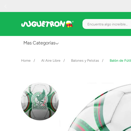
Encuentra algo increíble.
Mas Categorías
Al Aire Libre
Al Aire Libre
Balones y Pelotas
Balón de Fút
Juguetes para Bebés
Preescolar
Creatividad y Arte
Figuras de Acción
Gadgets y Electrónicos
Juegos de Mesa