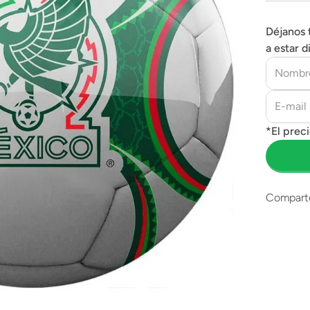
Déjanos 
a estar d
Compart