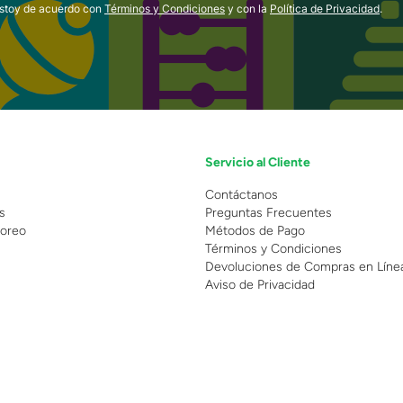
estoy de acuerdo con
Términos y Condiciones
y con la
Política de Privacidad
.
Servicio al Cliente
n
Contáctanos
s
Preguntas Frecuentes
oreo
Métodos de Pago
Términos y Condiciones
Devoluciones de Compras en Líne
Aviso de Privacidad
 Copyright 2025 - Grupo Juguetron . Todos los derechos reservados.