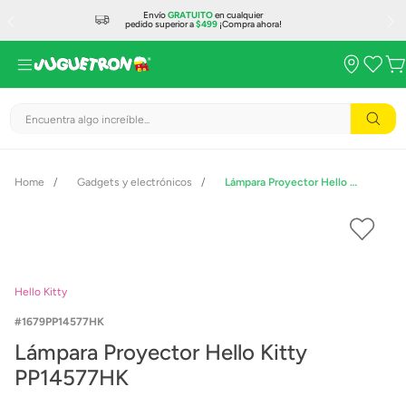
Envío
GRATUITO
en cualquier
pedido superior a
$499
¡Compra ahora!
Encuentra algo increíble...
Gadgets y electrónicos
Lámpara Proyector Hello Kitty PP14577HK
Hello Kitty
1679PP14577HK
Lámpara Proyector Hello Kitty
PP14577HK