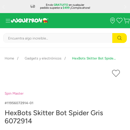
Envío
GRATUITO
en cualquier
pedido superior a
$499
¡Compra ahora!
Encuentra algo increíble...
Gadgets y electrónicos
HexBots Skitter Bot Spider Gris 6072914
Spin Master
11956072914-01
HexBots Skitter Bot Spider Gris
6072914