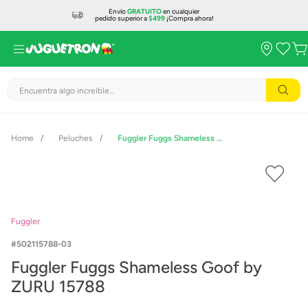
Envío
GRATUITO
en cualquier
pedido superior a
$499
¡Compra ahora!
Encuentra algo increíble...
Peluches
Fuggler Fuggs Shameless Goof by ZURU 15788
Fuggler
502115788-03
Fuggler Fuggs Shameless Goof by
ZURU 15788