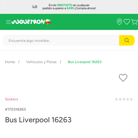
Envío
GRATUITO
en cualquier
pedido superior a
$499
¡Compra ahora!
Encuentra algo increíble...
Vehículos y Pistas
Bus Liverpool 16263
Sockers
170316263
Bus Liverpool 16263