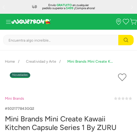
Envío
GRATUITO
en cualquier
pedido superior a
$499
¡Compra ahora!
Encuentra algo increíble...
Creatividad y Arte
Mini Brands Mini Create Kawaii Kitchen Capsule Series 1 By ZURU
Novedades
Mini Brands
502177843GQ2
Mini Brands Mini Create Kawaii
Kitchen Capsule Series 1 By ZURU